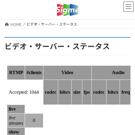
コ
ナ
ン
ビ
テ
ゲ
ン
ー
HOME
ビデオ・サーバー・ステータス
ツ
シ
へ
ョ
ス
ン
ビデオ・サーバー・ステータス
キ
に
ッ
移
プ
動